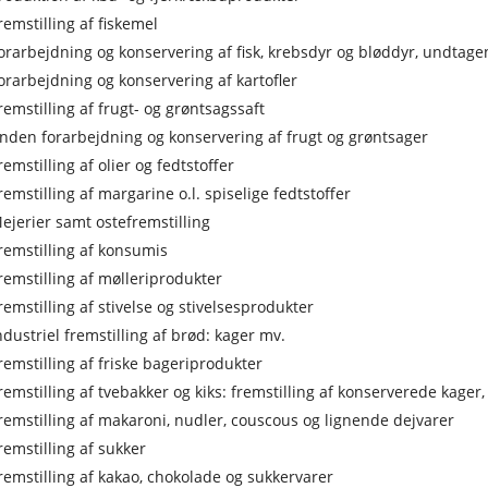
remstilling af fiskemel
orarbejdning og konservering af fisk, krebsdyr og bløddyr, undtage
orarbejdning og konservering af kartofler
remstilling af frugt- og grøntsagssaft
nden forarbejdning og konservering af frugt og grøntsager
remstilling af olier og fedtstoffer
remstilling af margarine o.l. spiselige fedtstoffer
ejerier samt ostefremstilling
remstilling af konsumis
remstilling af mølleriprodukter
remstilling af stivelse og stivelsesprodukter
ndustriel fremstilling af brød: kager mv.
remstilling af friske bageriprodukter
remstilling af tvebakker og kiks: fremstilling af konserverede kager,
remstilling af makaroni, nudler, couscous og lignende dejvarer
remstilling af sukker
remstilling af kakao, chokolade og sukkervarer