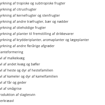
yrkning af tropiske og subtropiske frugter
yrkning af citrusfrugter
yrkning af kernefrugter og stenfrugter
yrkning af andre træfrugter, bær og nødder
yrkning af olieholdige frugter
yrkning af planter til fremstilling af drikkevarer
yrkning af krydderiplanter, aromaplanter og lægeplanter
yrkning af andre flerårige afgrøder
lanteformering
vl af malkekvæg
vl af andet kvæg og bøfler
vl af heste og dyr af hestefamilien
vl af kameler og dyr af kamelfamilien
vl af får og geder
vl af smågrise
roduktion af slagtesvin
jerkræavl