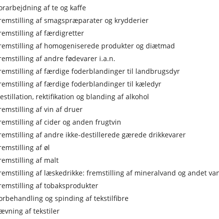
orarbejdning af te og kaffe
remstilling af smagspræparater og krydderier
remstilling af færdigretter
remstilling af homogeniserede produkter og diætmad
remstilling af andre fødevarer i.a.n.
remstilling af færdige foderblandinger til landbrugsdyr
remstilling af færdige foderblandinger til kæledyr
estillation, rektifikation og blanding af alkohol
remstilling af vin af druer
remstilling af cider og anden frugtvin
remstilling af andre ikke-destillerede gærede drikkevarer
remstilling af øl
remstilling af malt
remstilling af læskedrikke: fremstilling af mineralvand og andet va
remstilling af tobaksprodukter
orbehandling og spinding af tekstilfibre
ævning af tekstiler