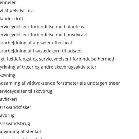
enneler
vl af pelsdyr mv.
landet drift
erviceydelser i forbindelse med planteavl
erviceydelser i forbindelse med husdyravl
orarbejdning af afgrøder efter høst
orarbejdning af frø/sædekorn til udsæd
agt, fældefangst og serviceydelser i forbindelse hermed
yrkning af træer og andre skovbrugsaktiviteter
kovning
ndsamling af vildtvoksende forstmateriale undtagen træer
erviceydelser til skovbrug
avfiskeri
erskvandsfiskeri
avbrug
erskvandsbrug
ndvinding af stenkul