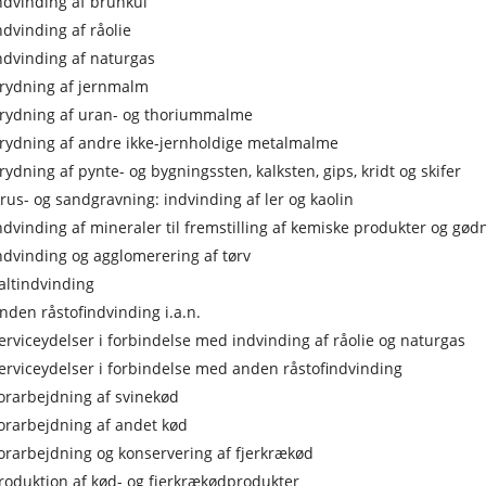
ndvinding af brunkul
ndvinding af råolie
ndvinding af naturgas
rydning af jernmalm
rydning af uran- og thoriummalme
rydning af andre ikke-jernholdige metalmalme
rydning af pynte- og bygningssten, kalksten, gips, kridt og skifer
rus- og sandgravning: indvinding af ler og kaolin
ndvinding af mineraler til fremstilling af kemiske produkter og gød
ndvinding og agglomerering af tørv
altindvinding
nden råstofindvinding i.a.n.
erviceydelser i forbindelse med indvinding af råolie og naturgas
erviceydelser i forbindelse med anden råstofindvinding
orarbejdning af svinekød
orarbejdning af andet kød
orarbejdning og konservering af fjerkrækød
roduktion af kød- og fjerkrækødprodukter