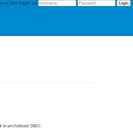
u er ikke logget på
Login
nsk branchekode DB07.