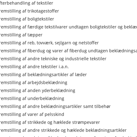
fterbehandling af tekstiler
remstilling af trikotagestoffer
remstilling af boligtekstiler
remstilling af færdige tekstilvarer undtagen boligtekstiler og beklæ
remstilling af tæpper
remstilling af reb, tovværk, sejlgarn og netstoffer
remstilling af fiberdug og varer af fiberdug undtagen beklædningsa
remstilling af andre tekniske og industrielle tekstiler
remstilling af andre tekstiler i.a.n.
remstilling af beklædningsartikler af læder
remstilling af arbejdsbeklædning
remstilling af anden yderbeklædning
remstilling af underbeklædning
remstilling af andre beklædningsartikler samt tilbehør
remstilling af varer af pelsskind
remstilling af strikkede og hæklede strømpevarer
remstilling af andre strikkede og hæklede beklædningsartikler