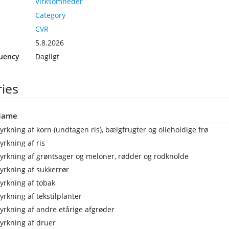
Virksomheder
Category
CVR
5.8.2026
uency
Dagligt
ies
Name
yrkning af korn (undtagen ris), bælgfrugter og olieholdige frø
yrkning af ris
yrkning af grøntsager og meloner, rødder og rodknolde
yrkning af sukkerrør
yrkning af tobak
yrkning af tekstilplanter
yrkning af andre etårige afgrøder
yrkning af druer