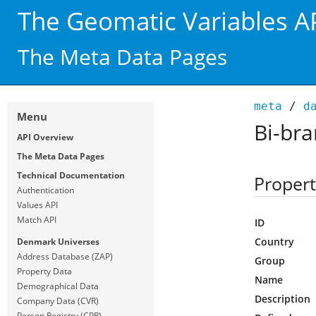
The Geomatic Variables A
The Meta Data Pages
meta
/
d
Menu
Bi-bra
API Overview
The Meta Data Pages
Technical Documentation
Propert
Authentication
Values API
Match API
ID
Country
Denmark Universes
Address Database (ZAP)
Group
Property Data
Name
Demographical Data
Description
Company Data (CVR)
Person Registry (CPR)