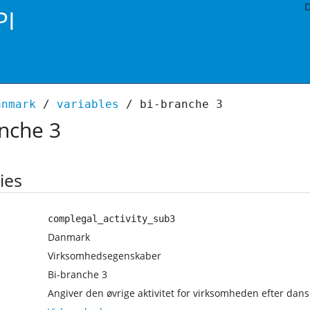
D
PI
anmark
/
variables
/ bi-branche 3
nche 3
ies
complegal_activity_sub3
Danmark
Virksomhedsegenskaber
Bi-branche 3
Angiver den øvrige aktivitet for virksomheden efter da