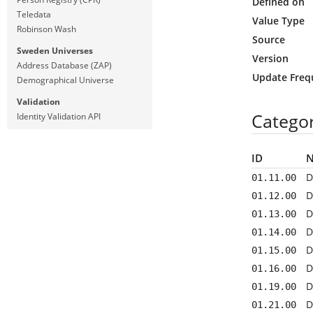
Defined on
Teledata
Value Type
Robinson Wash
Source
Sweden Universes
Version
Address Database (ZAP)
Update Freq
Demographical Universe
Validation
Categor
Identity Validation API
ID
D
01.11.00
D
01.12.00
D
01.13.00
D
01.14.00
D
01.15.00
D
01.16.00
D
01.19.00
D
01.21.00